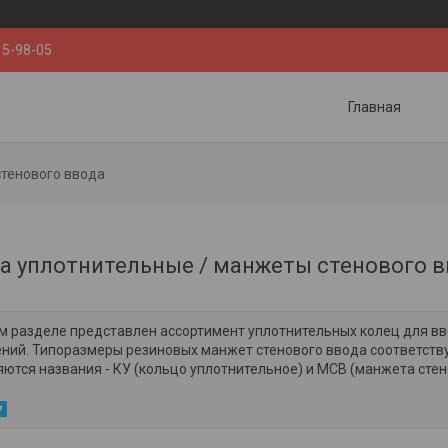
15-98-05
Главная
стенового ввода
а уплотнительные / манжеты стенового 
м разделе представлен ассортимент уплотнительных колец для вво
ний. Типоразмеры резиновых манжет стенового ввода соответств
ются названия - КУ (кольцо уплотнительное) и МСВ (манжета сте