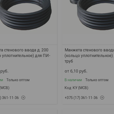
а стенового ввода д. 200
Манжета стенового ввода
о уплотнительное) для ПИ-
(кольцо уплотнительное)
труб
0
руб.
от 6,10
руб.
ии
Только оптом
В наличии
Только оптом
(МСВ)
КУ (МСВ)
) 361-11-36
+375 (17) 361-11-36