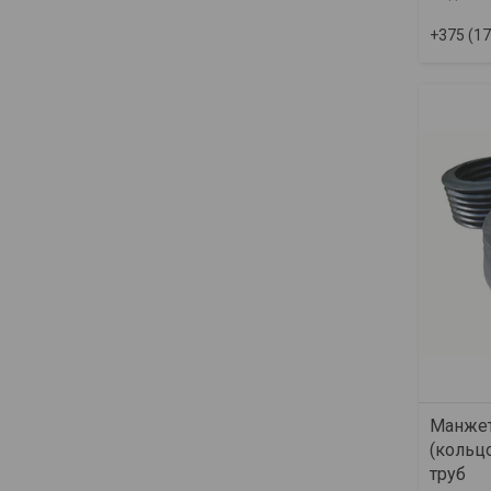
+375 (17
Манжет
(кольц
труб