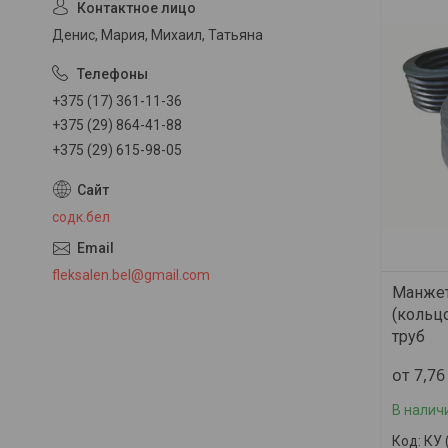
Денис, Мария, Михаил, Татьяна
+375 (17) 361-11-36
+375 (29) 864-41-88
+375 (29) 615-98-05
содк.бел
fleksalen.bel@gmail.com
Манжет
(кольц
труб
от 7,7
В налич
КУ 