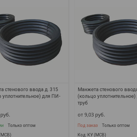
а стенового ввода д. 315
Манжета стенового ввода
о уплотнительное) для ПИ-
(кольцо уплотнительное)
труб
6
руб.
от 9,03
руб.
ии
Только оптом
Под заказ
Только оптом
(МСВ)
КУ (МСВ)