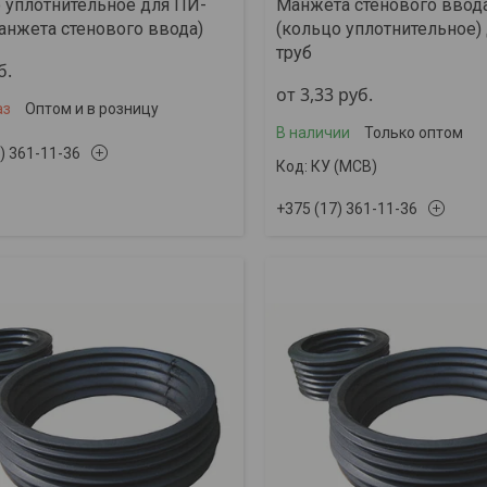
 уплотнительное для ПИ-
Манжета стенового ввода
манжета стенового ввода)
(кольцо уплотнительное)
труб
б.
от 3,33
руб.
аз
Оптом и в розницу
В наличии
Только оптом
) 361-11-36
КУ (МСВ)
+375 (17) 361-11-36