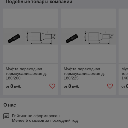
Подобные товары компании
Муфта переходная
Муфта переходная
Му
термоусаживаемая д.
термоусаживаемая д.
тер
180/200
180/225
140
8
8
от
руб.
от
руб.
от
О нас
Рейтинг не сформирован
Менее 5 отзывов за последний год