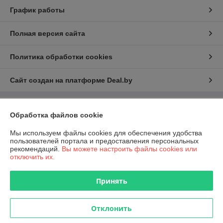
График работы
Полная версия сайта
Политика обработки cookies
Сайт создан на платформе Deal.by
Информация для покупателя
Обработка файлов cookie
Юридическое лицо:
Частное производственно-торговое унитарное
Мы используем файлы cookies для обеспечения удобства
предприятие "Флексален Бел"
пользователей портала и предоставления персональных
220021, Республика Беларусь, г.Минск, ул.Центральная 1А
рекомендаций.
Вы можете настроить файлы cookies или
отключить их.
Регистрационный номер ЕГР: 192143001
УНП: 192143001
Принять
Регистрационный орган: Минский горисполком
Дата регистрации компании: 16.10.2013
Отклонить
Ссылка на свидетельство/лицензию