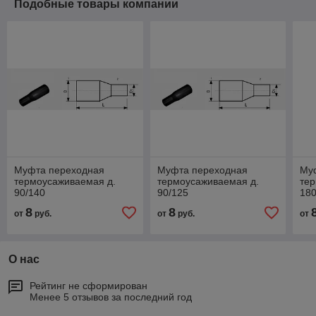
Подобные товары компании
Муфта переходная
Муфта переходная
Му
термоусаживаемая д.
термоусаживаемая д.
тер
90/140
90/125
180
8
8
от
руб.
от
руб.
от
О нас
Рейтинг не сформирован
Менее 5 отзывов за последний год