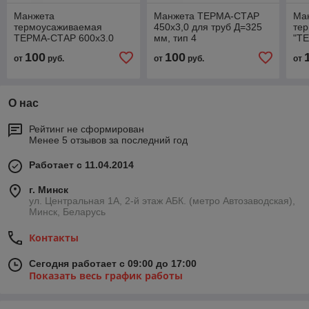
Манжета
Манжета ТЕРМА-СТАР
Ма
термоусаживаемая
450х3,0 для труб Д=325
те
ТЕРМА-СТАР 600x3.0
мм, тип 4
"Т
для труб Д=255 мм, тип 4
для
100
100
от
руб.
от
руб.
от
О нас
Рейтинг не сформирован
Менее 5 отзывов за последний год
Работает с 11.04.2014
г. Минск
ул. Центральная 1А, 2-й этаж АБК. (метро Автозаводская),
Минск, Беларусь
Контакты
Сегодня работает с 09:00 до 17:00
Показать весь график работы