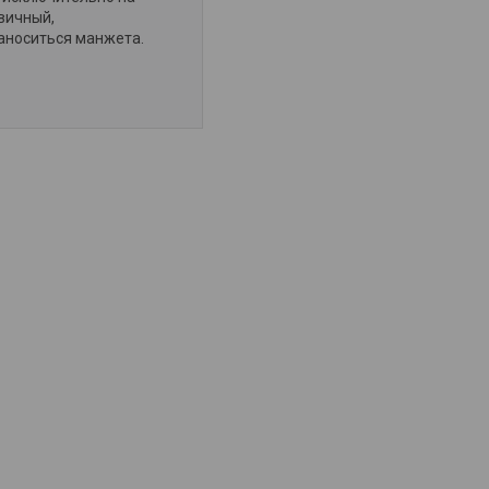
вичный,
аноситься манжета.