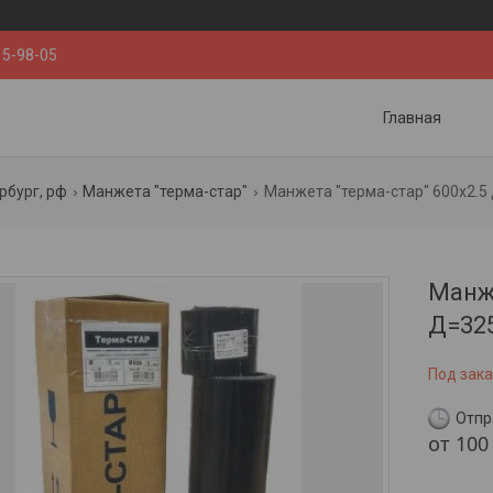
15-98-05
Главная
рбург, рф
Манжета "терма-стар"
Манжета "терма-стар" 600x2.5 
Манже
Д=325
Под зака
Отпр
от
100