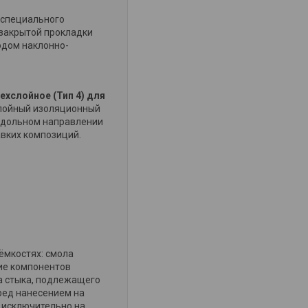
 специального
 закрытой прокладки
одом наклонно-
хслойное (Тип 4) для
слойный изоляционный
родольном направлении
вких композиций.
ёмкостях: смола
ние компонентов
а стыка, подлежащего
ред нанесением на
 исключительно на