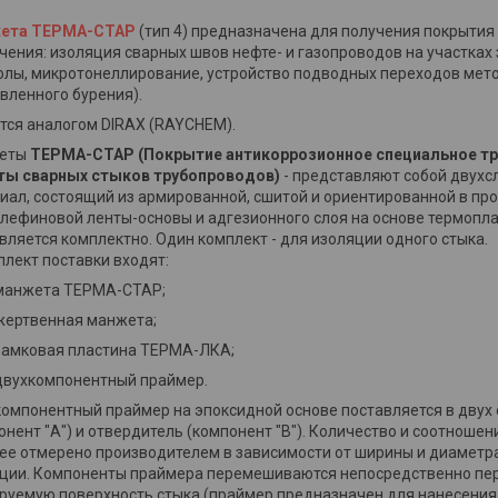
ета ТЕРМА-СТАР
(тип 4) предназначена для получения покрытия
чения: изоляция сварных швов нефте- и газопроводов на участках
олы, микротонеллирование, устройство подводных переходов мет
вленного бурения).
тся аналогом DIRAX (RAYCHEM).
еты
ТЕРМА-СТАР (Покрытие антикоррозионное специальное тре
ты сварных стыков трубопроводов)
- представляют собой двух
иал, состоящий из армированной, сшитой и ориентированной в п
лефиновой ленты-основы и адгезионного слоя на основе термопла
вляется комплектно. Один комплект - для изоляции одного стыка.
плект поставки входят:
манжета ТЕРМА-СТАР;
жертвенная манжета;
замковая пластина ТЕРМА-ЛКА;
двухкомпонентный праймер.
омпонентный праймер на эпоксидной основе поставляется в двух 
онент "А") и отвердитель (компонент "В"). Количество и соотноше
ее отмерено производителем в зависимости от ширины и диаметр
ции. Компоненты праймера перемешиваются непосредственно пе
руемую поверхность стыка (праймер предназначен для нанесения