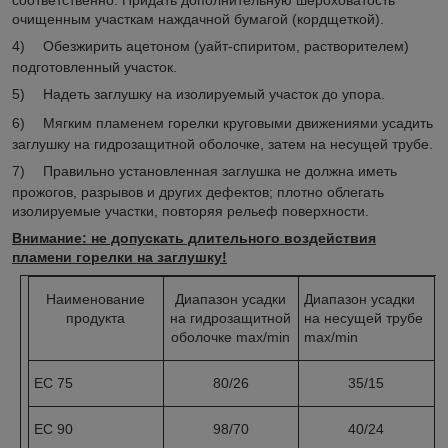
очищенным участкам наждачной бумагой (кордщеткой).
4)
Обезжирить ацетоном (уайт-спиритом, растворителем)
подготовленный участок.
5)
Надеть заглушку на изолируемый участок до упора.
6)
Мягким пламенем горелки круговыми движениями усадить
заглушку на гидрозащитной оболочке, затем на несущей трубе.
7)
Правильно установленная заглушка не должна иметь
прожогов, разрывов и других дефектов; плотно облегать
изолируемые участки, повторяя рельеф поверхности.
Внимание: не допускать длительного воздействия
пламени горелки на заглушку!
Наименование
Диапазон усадки
Диапазон усадки
продукта
на гидрозащитной
на несущей трубе
оболочке max/min
max/min
EC 75
80/26
35/15
EC 90
98/70
40/24