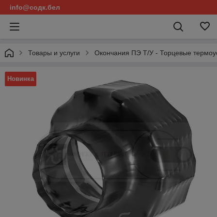
info@содк.бел
Товары и услуги
Окончания ПЭ Т/У - Торцевые термоу
Новинка