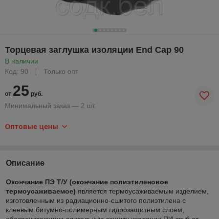
Торцевая заглушка изоляции End Cap 90
В наличии
Код: 90
Только опт
25
от
руб.
Минимальный заказ — 2 шт.
Оптовые цены
Описание
Окончание ПЭ Т/У (окончание полиэтиленовое
термоусаживаемое)
является термоусаживаемым изделием,
изготовленным из радиационно-сшитого полиэтилена с
клеевым битумно-полимерным гидрозащитным слоем,
обеспечивающим длительную защиту изоляции ПИ-труб от