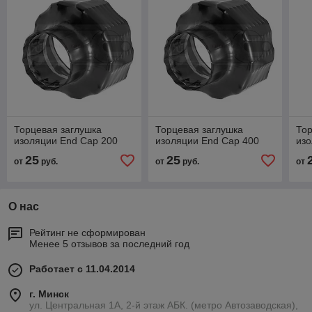
Торцевая заглушка
Торцевая заглушка
Тор
изоляции End Cap 200
изоляции End Cap 400
изо
25
25
от
руб.
от
руб.
от
О нас
Рейтинг не сформирован
Менее 5 отзывов за последний год
Работает с 11.04.2014
г. Минск
ул. Центральная 1А, 2-й этаж АБК. (метро Автозаводская),